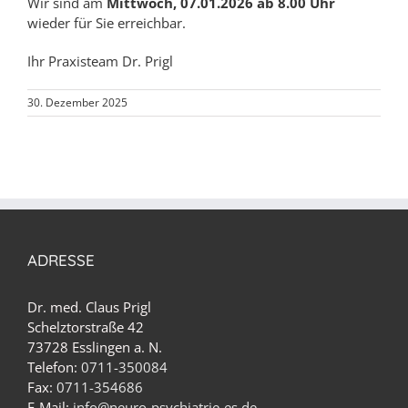
Wir sind am
Mittwoch, 07.01.2026 ab 8.00 Uhr
wieder für Sie erreichbar.
Ihr Praxisteam Dr. Prigl
30. Dezember 2025
ADRESSE
Dr. med. Claus Prigl
Schelztorstraße 42
73728 Esslingen a. N.
Telefon:
0711-350084
Fax:
0711-354686
E-Mail:
info@neuro-psychiatrie-es.de